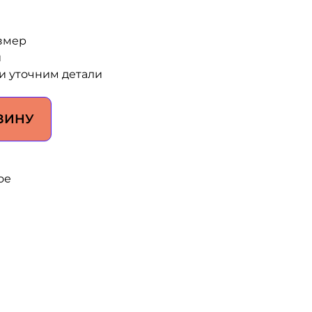
змер
и
и уточним детали
ЗИНУ
ое