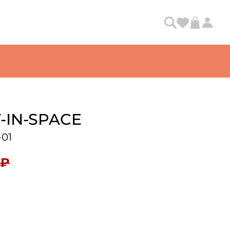
-IN-SPACE
01
 ₽