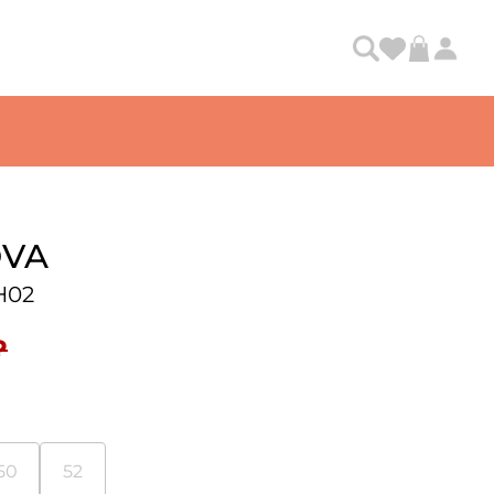
VA
Н02
₽
50
52