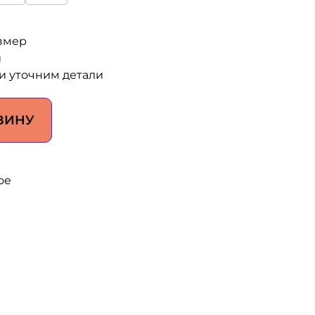
змер
и
и уточним детали
ЗИНУ
ое