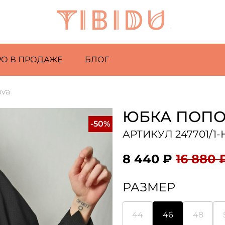
РО В ПРОДАЖЕ
БЛОГ
va
ЮБКА ПОПО
-50%
АРТИКУЛ 247701/1-
8 440 ₽
16 880 
РАЗМЕР
44
46
48