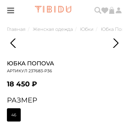
Главная
Женская одежда
Юбки
Юбка Попо
ЮБКА ПОПОVA
АРТИКУЛ 237683-Р36
18 450 ₽
РАЗМЕР
46