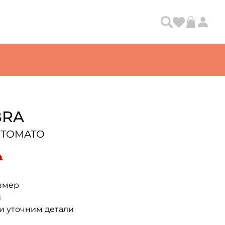
BRA
 TOMATO
₽
змер
и
и уточним детали