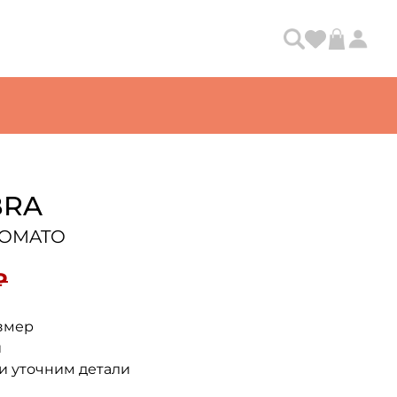
BRA
 TOMATO
₽
змер
и
и уточним детали