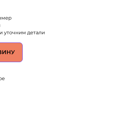
змер
и
и уточним детали
ЗИНУ
ое