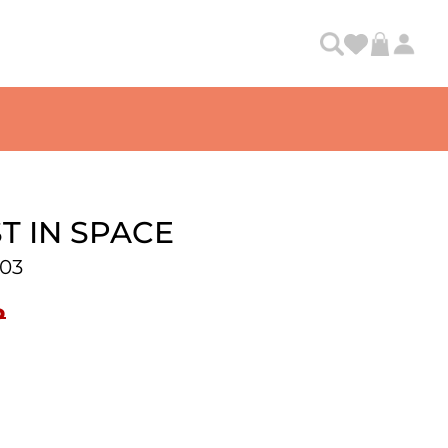
T IN SPACE
03
₽