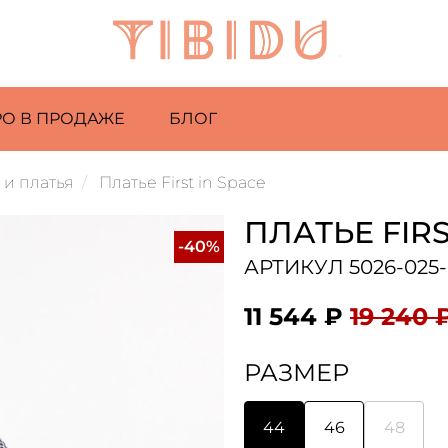
РО В ПРОДАЖЕ
БЛОГ
и платья
Платье First in Space
ПЛАТЬЕ FIRS
-40%
АРТИКУЛ 5026-025-
11 544 ₽
19 240 
РАЗМЕР
44
46
48