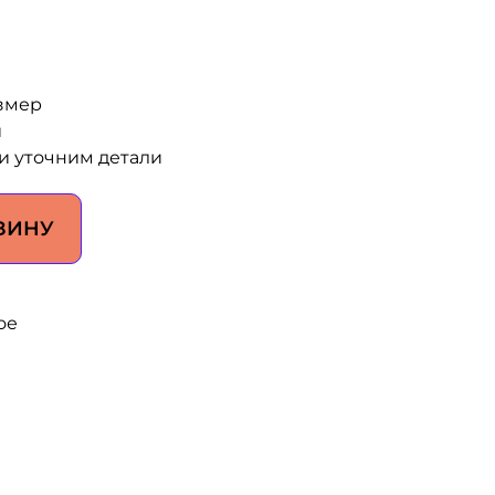
змер
и
и уточним детали
ЗИНУ
ое