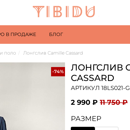
РО В ПРОДАЖЕ
БЛОГ
и поло
Лонгслив Camille Cassard
ЛОНГСЛИВ C
-74%
CASSARD
АРТИКУЛ 18LS021-
2 990 ₽
11 750 ₽
РАЗМЕР