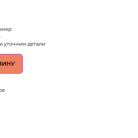
змер
и
и уточним детали
ЗИНУ
ое