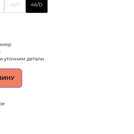
46/C
46/D
змер
и
и уточним детали
ЗИНУ
ое