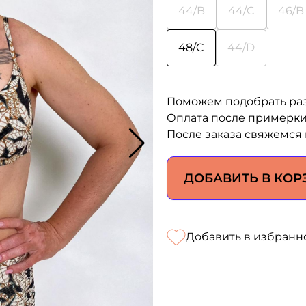
44/B
44/C
46/B
48/C
44/D
Поможем подобрать ра
Оплата после примерк
После заказа свяжемся 
ДОБАВИТЬ В КОР
Добавить в избранн