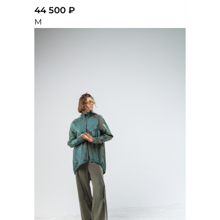
44 500 ₽
M