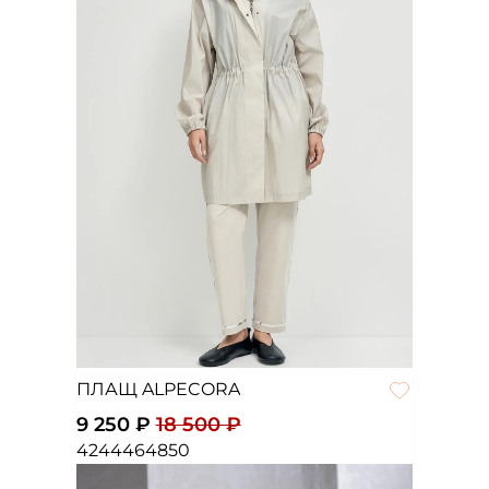
ПЛАЩ ALPECORA
9 250 ₽
18 500 ₽
42
44
46
48
50