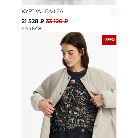
КУРТКА LEA-LEA
21 528 ₽
33 120 ₽
44
46
48
-39%