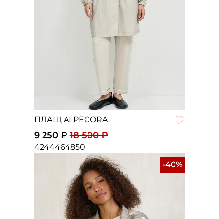
ПЛАЩ ALPECORA
9 250 ₽
18 500 ₽
42
44
46
48
50
-40%