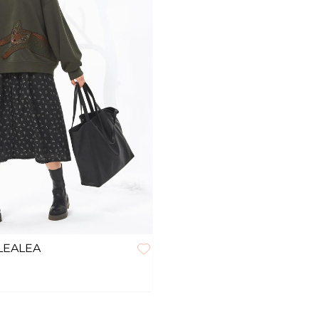
LEALEA
змер