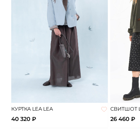
КУРТКА LEA LEA
СВИТШОТ 
40 320 ₽
26 460 ₽
46
48
50
Единый ра