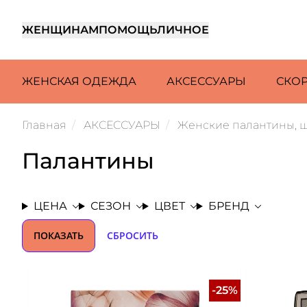
ЖЕНЩИНАМ
ПОМОЩЬ
ЛИЧНОЕ
ЖЕНСКАЯ ОДЕЖДА
АКСЕССУАРЫ
СКО
Главная
АКСЕССУАРЫ
Женские палантины, 
Палантины
ЦЕНА
СЕЗОН
ЦВЕТ
БРЕНД
ПОКАЗАТЬ
СБРОСИТЬ
-25%