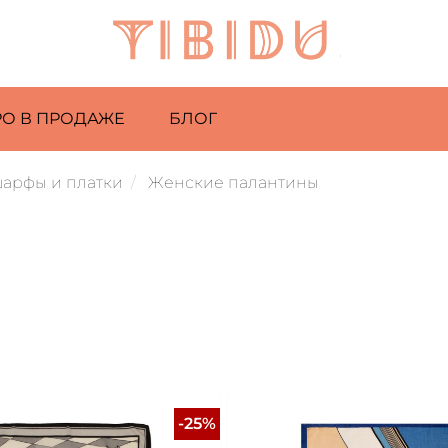
РО В ПРОДАЖЕ
БЛОГ
шарфы и платки
Женские палантины
-25%